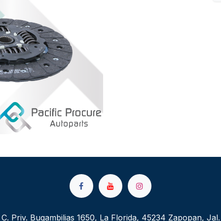
C. Priv. Bugambilias 1650, La Florida, 45234 Zapopan, Jal.