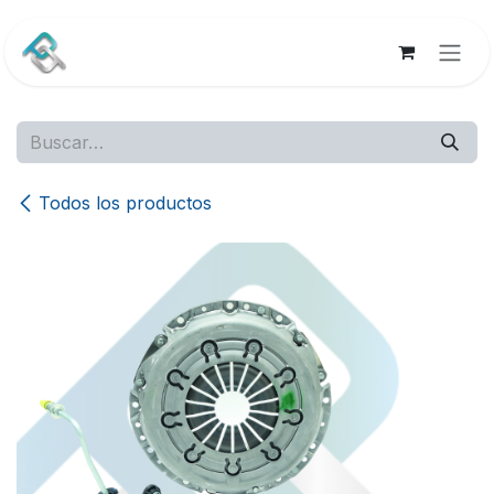
Ir al contenido
Todos los productos