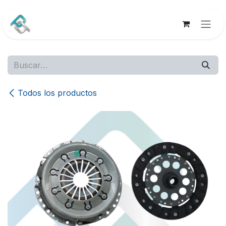
Ir al contenido
Todos los productos