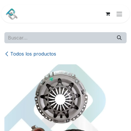
Ir al contenido
Todos los productos