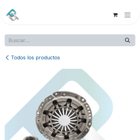
Ir al contenido
Todos los productos