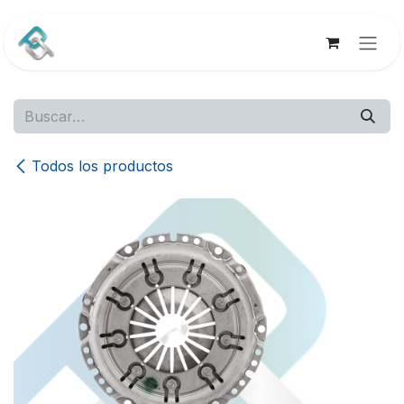
Ir al contenido
Todos los productos