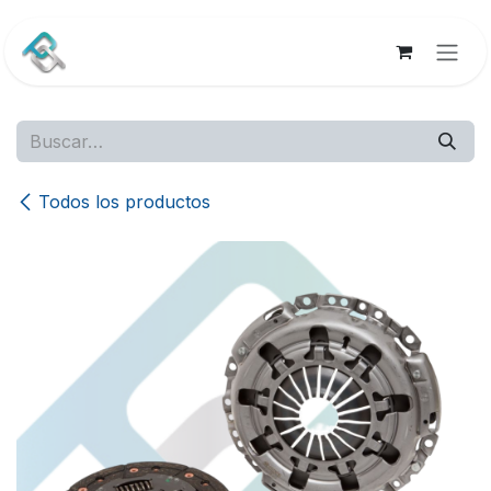
Ir al contenido
Todos los productos