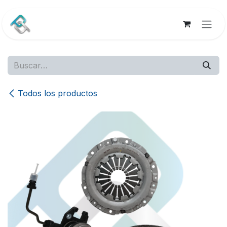
Ir al contenido
Todos los productos