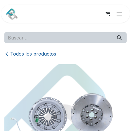
Ir al contenido
Todos los productos