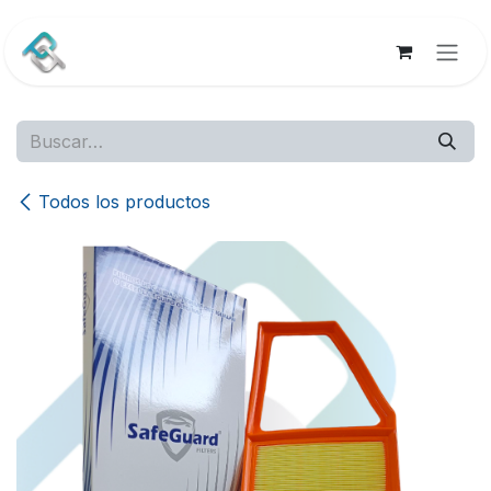
Ir al contenido
Todos los productos