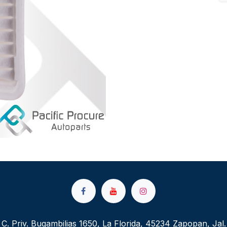
C. Priv. Bugambilias 1650, La Florida, 45234 Zapopan, Jal.