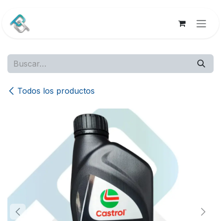
Ir al contenido
Todos los productos