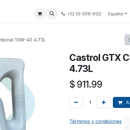
tenos
Terminos y Condiciones
Aviso Privacidad
Español
+52 55-3015-6122
tional 10W-40 4.73L
Castrol GTX 
4.73L
$
911.99
Añ
Términos y condiciones