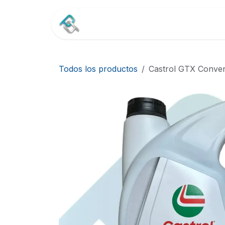
Ir al contenido
Inicio
Tienda
Contác
Todos los productos
Castrol GTX Conven