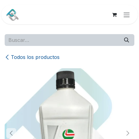
Ir al contenido
Todos los productos