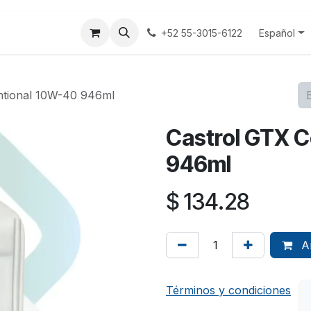
tenos
Terminos y Condiciones
Aviso Privacidad
Español
+52 55-3015-6122
ntional 10W-40 946ml
Castrol GTX 
946ml
$
134.28
Añ
Términos y condiciones