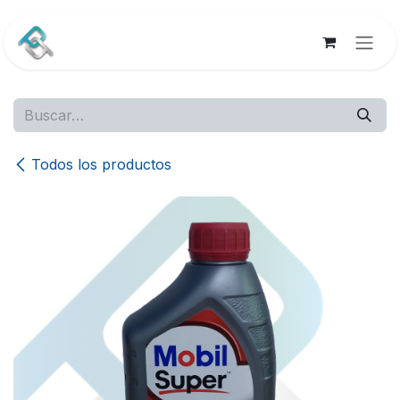
Ir al contenido
Todos los productos