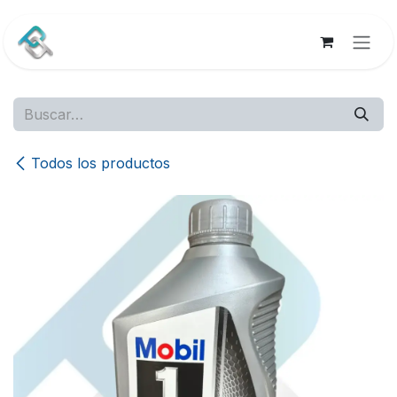
Ir al contenido
Todos los productos