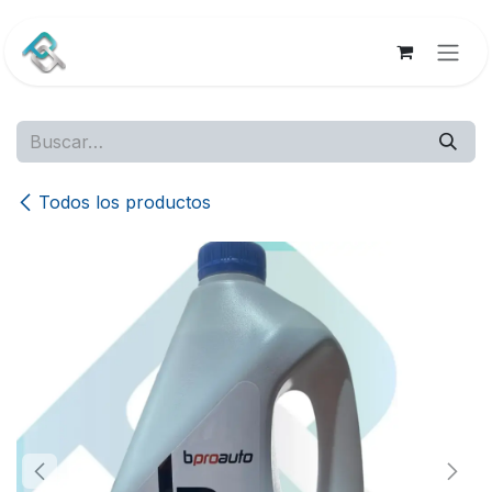
Ir al contenido
Todos los productos