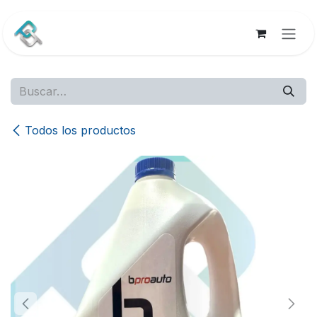
Ir al contenido
Todos los productos