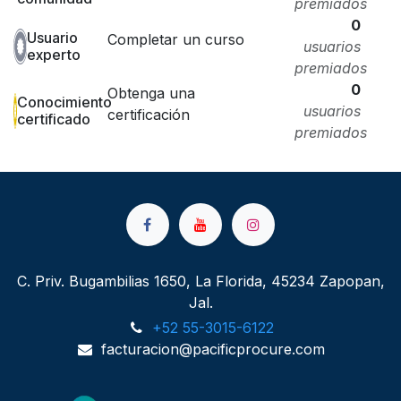
premiados
0
Usuario
Completar un curso
usuarios
experto
premiados
0
Obtenga una
Conocimiento
usuarios
certificación
certificado
premiados
C. Priv. Bugambilias 1650, La Florida, 45234 Zapopan,
Jal.
+52 55-3015-6122
facturacion@pacificprocure.com