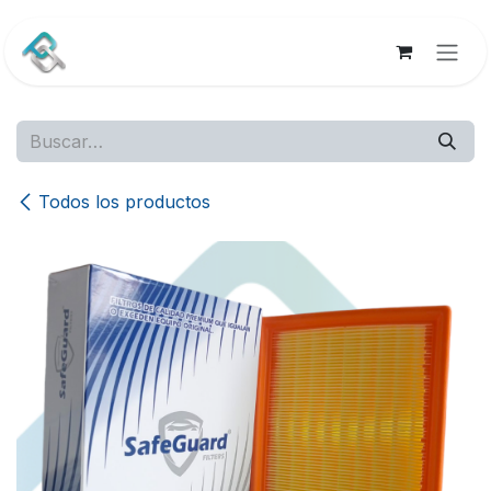
Ir al contenido
Todos los productos